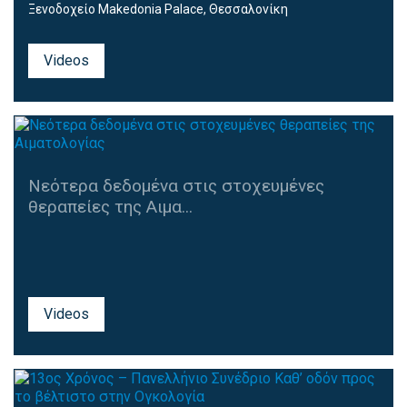
Ξενοδοχείο Makedonia Palace, Θεσσαλονίκη
Για την παρακολούθηση των On Demand Videos,
Videos
παρακαλούμε
χρησιμοποιήστε τους κωδικούς που
λάβατε
κατα την εγγραφή σας
Νεότερα δεδομένα στις στοχευμένες
θεραπείες της Αιμα...
Videos