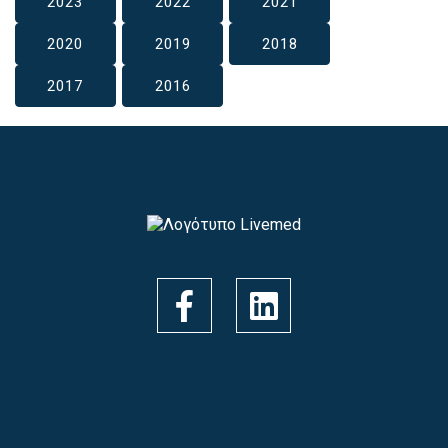
2023
2022
2021
2020
2019
2018
2017
2016