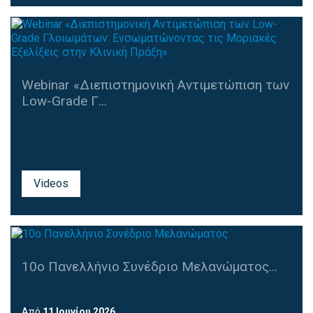
Webinar «Διεπιστημονική Αντιμετώπιση των
Low-Grade Γ...
Videos
10ο Πανελλήνιο Συνέδριο Μελανώματος...
Από
11 Ιουνίου 2026