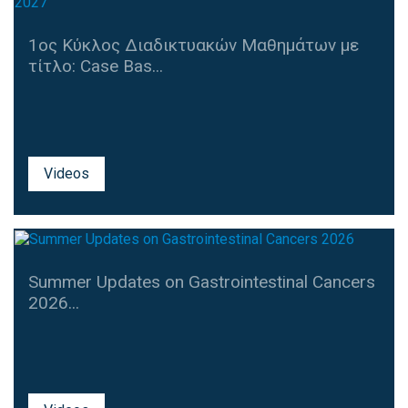
1ος Κύκλος Διαδικτυακών Μαθημάτων με
τίτλο: Case Bas...
Videos
Summer Updates on Gastrointestinal Cancers
2026...