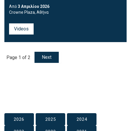
Από
3 Απριλίου 2026
Crowne Plaza, Αθήνα
Videos
Next
Page 1 of 2
2026
2025
2024