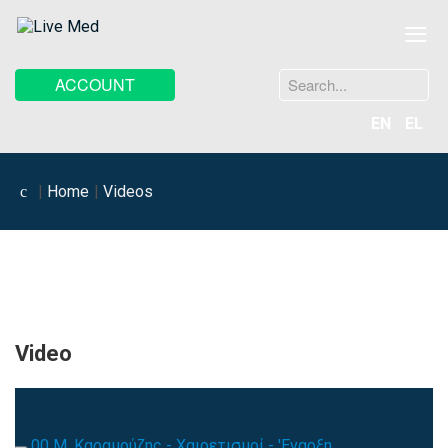
≡
Search
ACCOUNT
...
EN
EL
Home
Videos
Video