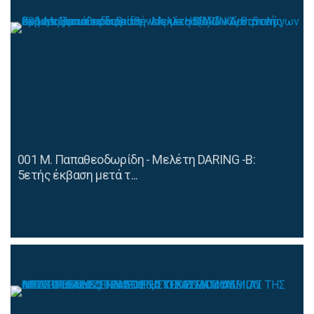
001 Μ. Παπαθεοδωρίδη - Μελέτη DARING -B:
5ετής έκβαση μετά τ...