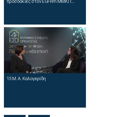
προσδοκίες στον EGFRm ΜΜΚΠ:...
15 Μ. Α. Καλογερίδη