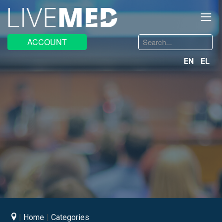
≡
Search
ACCOUNT
...
EN
EL
Home
Categories