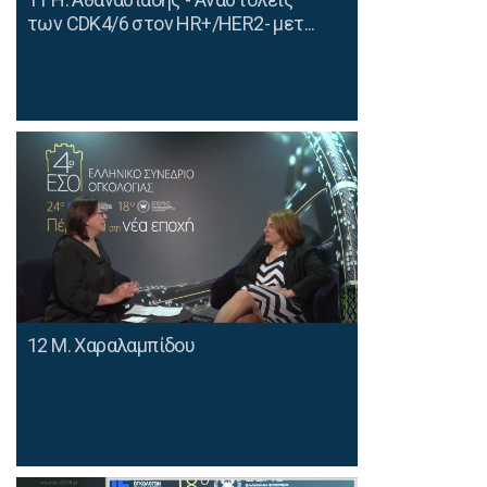
των CDK4/6 στον ΗR+/HER2- μετ...
12 Μ. Χαραλαμπίδου