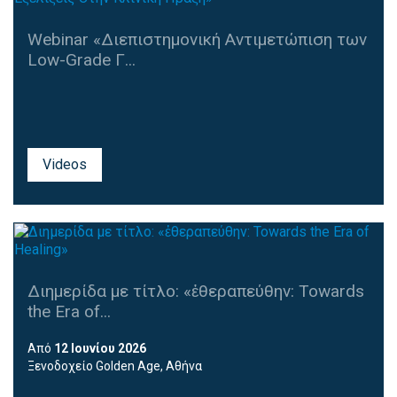
Webinar «Διεπιστημονική Αντιμετώπιση των
Low-Grade Γ...
Videos
Διημερίδα με τίτλο: «ἐθεραπεύθην: Towards
the Era of...
Από
12 Ιουνίου 2026
Ξενοδοχείο Golden Age, Αθήνα