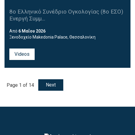
8ο Ελληνικό Συνέδριο Ογκολογίας (8ο ΕΣΟ)
Ενεργή Συμμ...
Από
6 Μαΐου 2026
Ξενοδοχείο Makedonia Palace, Θεσσαλονίκη
Για την παρακολούθηση των On Demand Videos,
Videos
παρακαλούμε
χρησιμοποιήστε τους κωδικούς που
λάβατε
κατα την εγγραφή σας
Next
Page 1 of 14