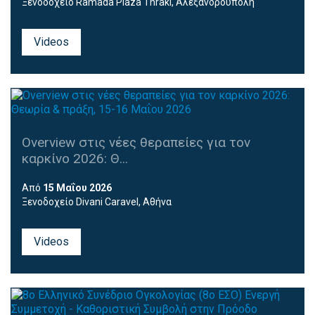
Ξενοδοχείο Ramada Plaza Thraki
, Αλεξανδρούπολη
Videos
Overview στις νέες θεραπείες για τον
καρκίνο 2026: Θ...
Από
15 Μαΐου 2026
Ξενοδοχείο Divani Caravel,
Αθήνα
Videos