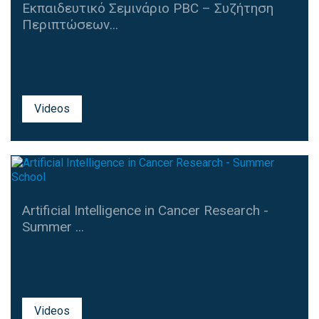
Εκπαιδευτικό Σεμινάριο PBC – Συζήτηση
Περιπτώσεων...
Videos
Artificial Intelligence in Cancer Research -
Summer ...
Videos