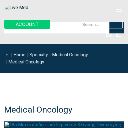
≡
Search
ACCOUNT
...
EN
EL
Home
Specialty
Medical Oncology
Medical Oncology
Medical Oncology