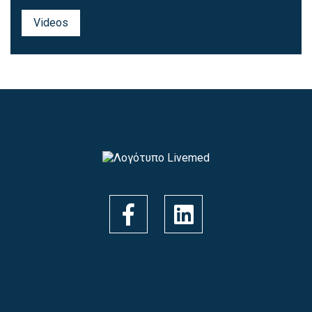
Εικονική περιήγηση
Videos
Για να περιηγηθείτε, παρακαλώ πατήστε
εδώ