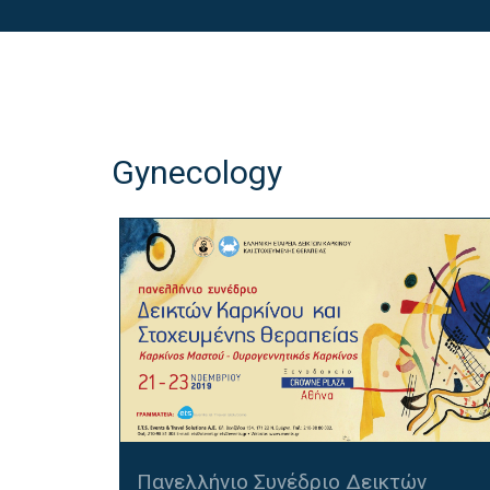
Gynecology
Πανελλήνιο Συνέδριο Δεικτών