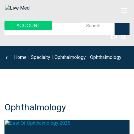
≡
Search
ACCOUNT
...
EN
EL
Home
Specialty
Ophthalmology
Ophthalmology
Ophthalmology