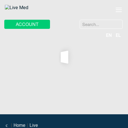
≡
Search
ACCOUNT
...
EN
EL
Home
Live