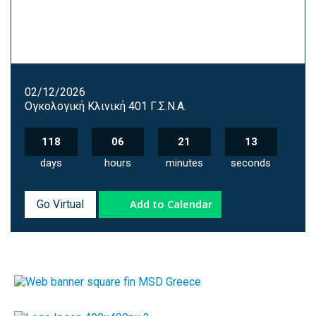
02/12/2026
Ογκολογική Κλινική 401 Γ.Σ.Ν.Α.
118
06
21
12
days
hours
minutes
seconds
Add to Calendar
Go Virtual