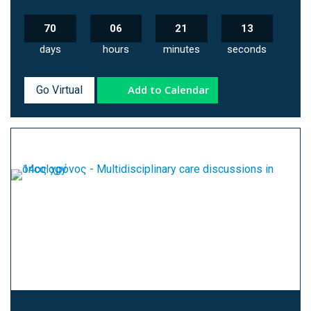
70
06
21
12
days
hours
minutes
seconds
Add to Calendar
Go Virtual