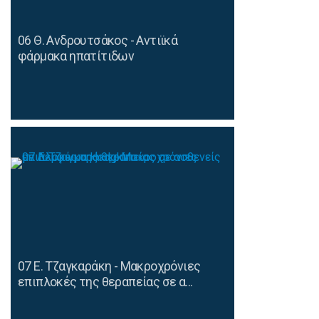
06 Θ. Ανδρουτσάκος - Αντιϊκά
φάρμακα ηπατίτιδων
07 Ε. Τζαγκαράκη - Μακροχρόνιες
επιπλοκές της θεραπείας σε α...