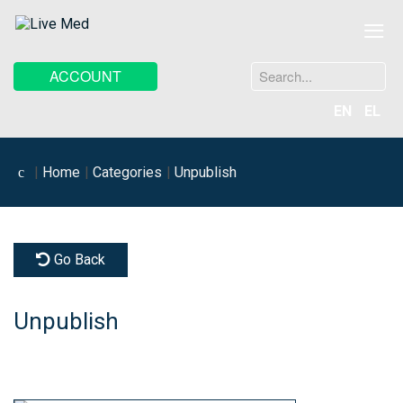
≡
Search
ACCOUNT
...
EN
EL
Home
Categories
Unpublish
Go Back
Unpublish