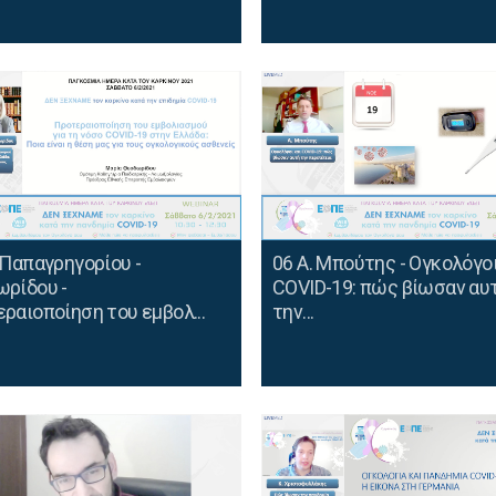
 Παπαγρηγορίου -
06 Α. Μπούτης - Ογκολόγοι
ρίδου -
COVID-19: πώς βίωσαν αυ
ραιοποίηση του εμβολ...
την...