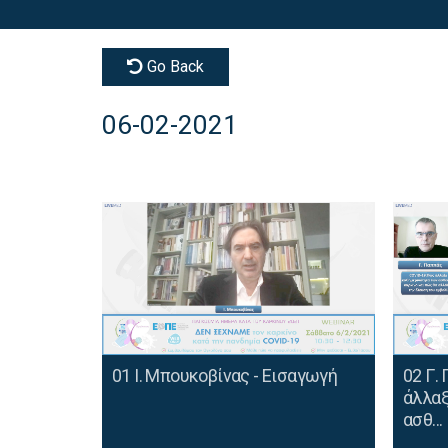
Go Back
06-02-2021
01 Ι. Μπουκοβίνας - Εισαγωγή
02 Γ.
άλλαξ
ασθ...