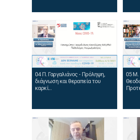
04 Π. Γαργαλιάνος - Πρόληψη,
05 Μ.
διάγνωση και θεραπεία του
Θεοδω
καρκί...
Προτε