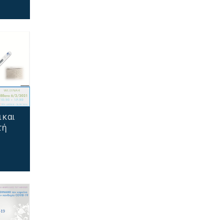
 και
τή