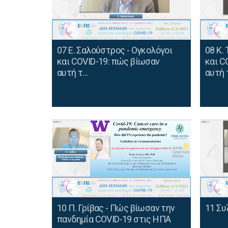
07 Ε. Σαλούστρος - Ογκολόγοι
08 Κ.
και COVID-19: πώς βίωσαν
και C
αυτή τ...
αυτή τ
10 Π. Γρίβας - Πώς βίωσαν την
11 Συ
πανδημία COVID-19 στις ΗΠΑ