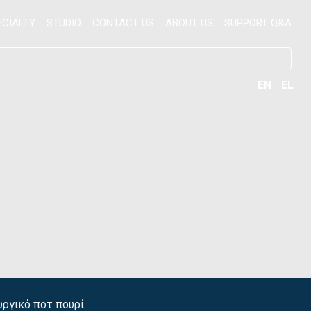
ECIALTY
STUDIO
CONTACT US
ABOUT US
SUPPORT Q&A
EN
EL
υργικό ποτ πουρί