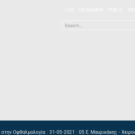
LIVE
ON DEMAND
PUBLIC
SP
Search
...
α στην Οφθαλμολογία
31-05-2021
05 Ε. Μαυρικάκης - Χειρο