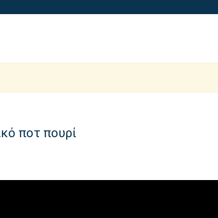
ικό ποτ πουρί