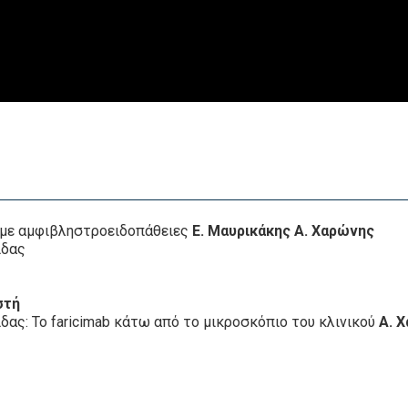
 με αμφιβληστροειδοπάθειες
Ε. Μαυρικάκης Α. Χαρώνης
ίδας
στή
δας: To faricimab κάτω από το μικροσκόπιο του κλινικού
Α. 