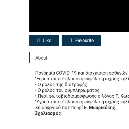
Like
Favourite
About
Πανδημία COVID-19 και διαχείριση ασθενών
"Ξηρού τύπου" ηλικιακή εκφύλιση ωχράς κηλ
• Ο ρόλος της διατροφής
• Ο ρόλος του συμπληρώματος
• Περί φωτοβιοδιαμόρφωσης ο λόγος
Γ. Κω
"Υγρού τύπου" ηλικιακή εκφύλιση ωχράς κηλί
Χειρουργικό ποτ πουρί
Ε. Μαυρικάκης
Σχολιασμός