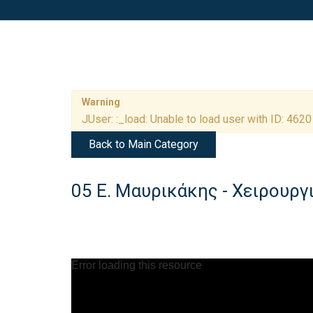
Warning
JUser: :_load: Unable to load user with ID: 4620
Back to Main Category
05 Ε. Μαυρικάκης - Χειρουργ
Error loading this resource