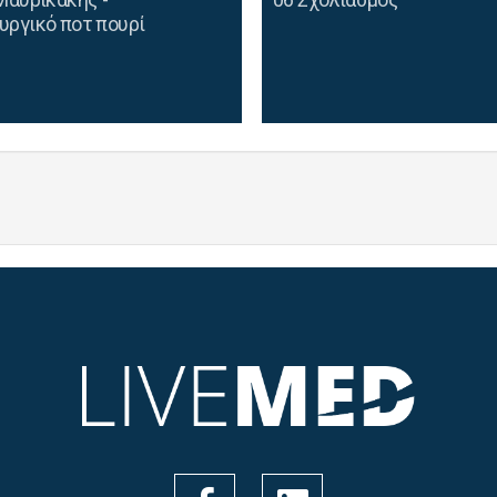
υργικό ποτ πουρί