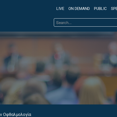
LIVE
ON DEMAND
PUBLIC
SP
Search
...
ην Οφθαλμολογία