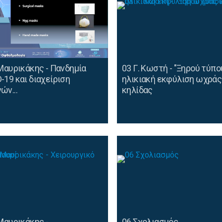
 Μαυρικάκης - Πανδημία
03 Γ. Κωστή - "Ξηρού τύπο
-19 και διαχείριση
ηλικιακή εκφύλιση ωχράς
ών...
κηλίδας
 Μαυρικάκης -
06 Σχολιασμός