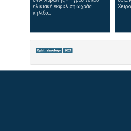
ηλικιακή εκφύλιση ωχράς
Χειρο
κηλίδα...
Ophthalmology
2021