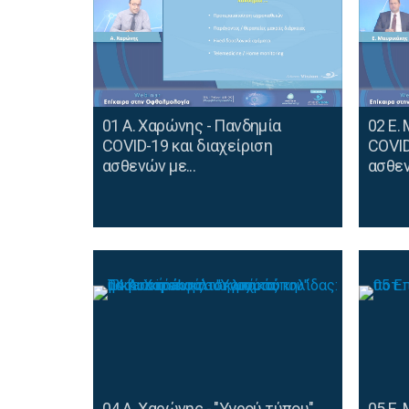
01 Α. Χαρώνης - Πανδημία
02 Ε.
COVID-19 και διαχείριση
COVID
ασθενών με...
ασθεν
04 Α. Χαρώνης - "Υγρού τύπου"
05 Ε.